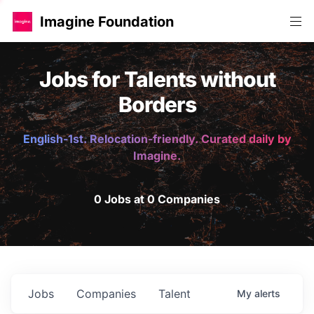
Imagine Foundation
Jobs for Talents without
Borders
English-1st. Relocation-friendly. Curated daily by
Imagine.
0 Jobs at 0 Companies
Jobs
Companies
Talent
My
alerts