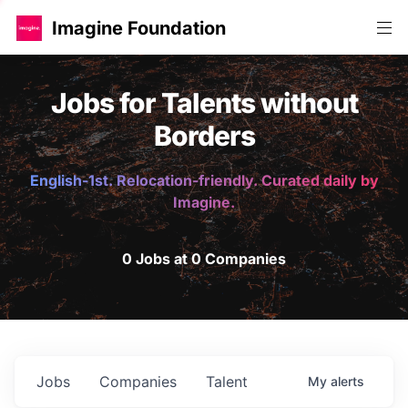
Imagine Foundation
Jobs for Talents without
Borders
English-1st. Relocation-friendly. Curated daily by
Imagine.
0 Jobs at 0 Companies
Jobs
Companies
Talent
My
alerts