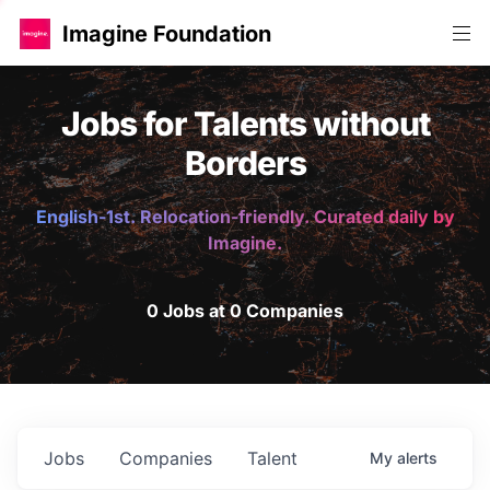
Imagine Foundation
Jobs for Talents without
Borders
English-1st. Relocation-friendly. Curated daily by
Imagine.
0 Jobs at 0 Companies
Jobs
Companies
Talent
My
alerts