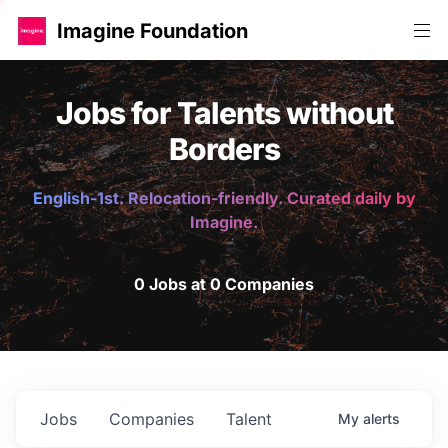
Imagine Foundation
Jobs for Talents without
Borders
English-1st. Relocation-friendly. Curated daily by
Imagine.
0 Jobs at 0 Companies
Jobs
Companies
Talent
My
alerts