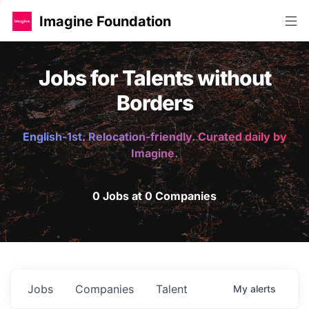
Imagine Foundation
Jobs for Talents without
Borders
English-1st. Relocation-friendly. Curated daily by
Imagine.
0 Jobs at 0 Companies
Jobs
Companies
Talent
My
alerts