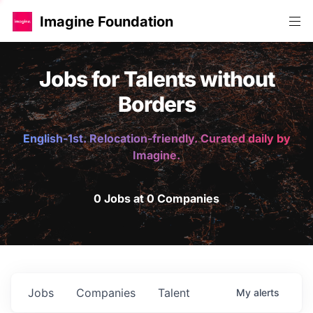
Imagine Foundation
Jobs for Talents without
Borders
English-1st. Relocation-friendly. Curated daily by
Imagine.
0 Jobs at 0 Companies
Jobs
Companies
Talent
My
alerts