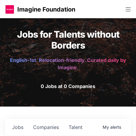
Imagine Foundation
Jobs for Talents without
Borders
English-1st. Relocation-friendly. Curated daily by
Imagine.
0 Jobs at 0 Companies
Jobs
Companies
Talent
My
alerts