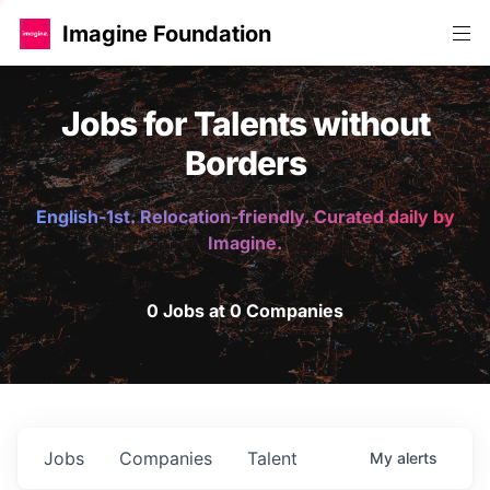
Imagine Foundation
Jobs for Talents without
Borders
English-1st. Relocation-friendly. Curated daily by
Imagine.
0 Jobs at 0 Companies
Jobs
Companies
Talent
My
alerts