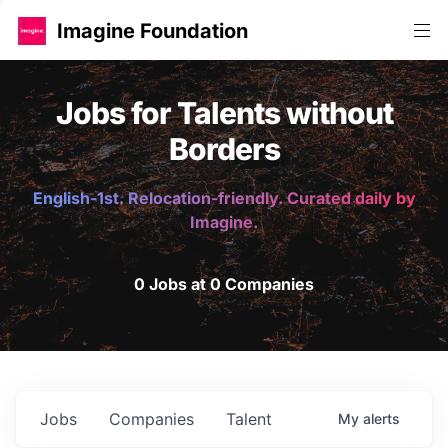
Imagine Foundation
Jobs for Talents without
Borders
English-1st. Relocation-friendly. Curated daily by
Imagine.
0 Jobs at 0 Companies
Jobs
Companies
Talent
My
alerts