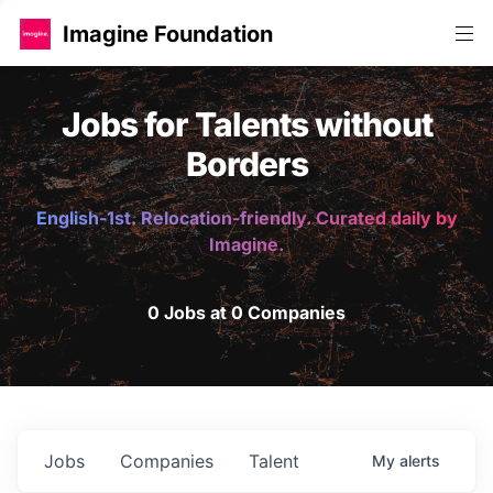
Imagine Foundation
Jobs for Talents without
Borders
English-1st. Relocation-friendly. Curated daily by
Imagine.
0 Jobs at 0 Companies
Jobs
Companies
Talent
My
alerts