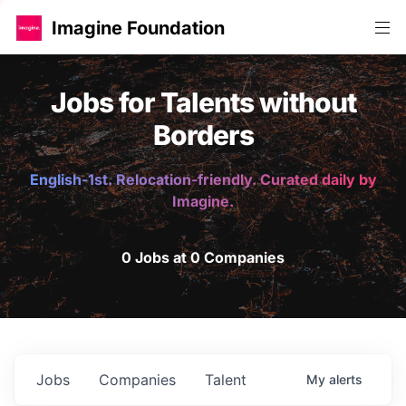
Imagine Foundation
Jobs for Talents without
Borders
English-1st. Relocation-friendly. Curated daily by
Imagine.
0 Jobs at 0 Companies
Jobs
Companies
Talent
My
alerts