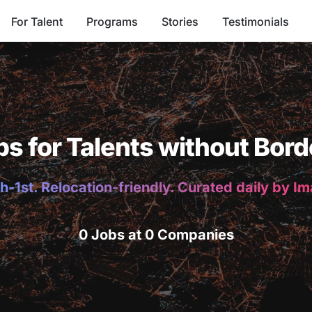
For Talent
Programs
Stories
Testimonials
bs for Talents without Bord
h-1st. Relocation-friendly. Curated daily by I
0 Jobs at 0 Companies