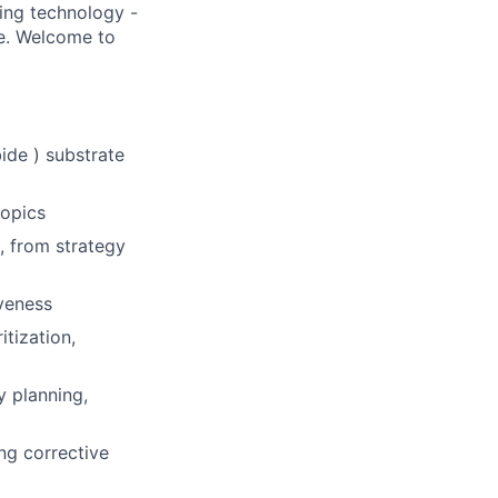
ding technology -
be. Welcome to
ide ) substrate
topics
 from strategy
veness
itization,
y planning,
ng corrective