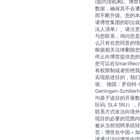
(如代理机构)。博
数据，确保其不会遭
而不断升级。您的本
请博世集团的职位就
法人清单）。请注意
与您联系，询问您是
么只有在您同意的情
根据相关法律删除您
停止向博世提供您的
您可以在SmartR
有权限制或者拒绝我
实现前述目的，我们
坡。 德国：罗伯特-博
Gerlingen-Sc
均基于该目的开展数据
区码: SL4 1R
联系方式依法向境外
现目的必要的范围内
被从当前招聘系统转
页：博世在中国＞加
请通过访问博世中国