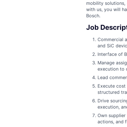
mobility solutions
with us, you will h
Bosch.
Job Descrip
Commercial an
and SiC devi
Interface of 
Manage assig
execution to 
Lead commerci
Execute cost 
structured tr
Drive sourcing
execution, a
Own supplier 
actions, and f