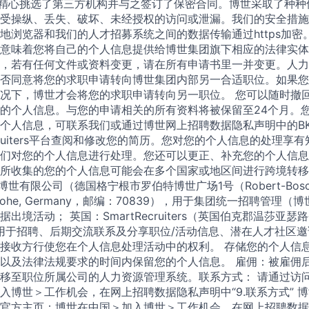
世精心挑选了第三方机构并与之签订了保密合同。博世采取了种种
受操纵、丢失、破坏、未经授权的访问或泄漏。我们的安全措施
地浏览器和我们的人才招募系统之间的数据传输通过https加密
意味着您将自己的个人信息提供给博世集团旗下相应的法律实体
，若有任何文件或资料变更，请在所有申请书里一并变更。人力
否同意将您的求职申请转向博世集团内部另一合适职位。如果您
况下，博世才会将您的求职申请转向另一职位。 您可以随时撤
的个人信息。与您的申请相关的所有资料将被保留至24个月。
个人信息，可联系我们或通过博世网上招聘数据隐私声明中的BK
ecruiters平台查阅和修改您的简历。您对您的个人信息的处理
们对您的个人信息进行处理。您还可以更正、补充您的个人信息
所收集的您的个人信息可能会在多个国家或地区间进行跨境转移
世有限公司（德国格宁根市罗伯特博世广场1号（Robert-Bosch-Pl
hillerhohe, Germany，邮编：70839），用于集团统一招聘管
出境活动； 英国：SmartRecruiters（英国伯克郡温莎亚瑟
U），用于招聘、后期交流联系及分享职位/活动信息、潜在人才社区
接收方行使您在个人信息处理活动中的权利。 存储您的个人信
以及法律法规要求的时间内保留您的个人信息。 雇佣：被雇佣
移至职位所属公司的人力资源管理系统。联系方式： 请通过访
入博世＞工作机会，在网上招聘数据隐私声明中“9.联系方式” 
官方主页：博世在中国＞加入博世＞工作机会，在网上招聘数据