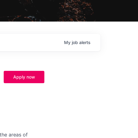
My
job
alerts
Apply now
the areas of