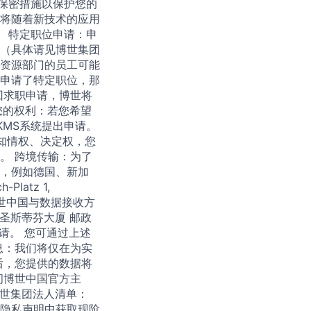
保密措施以保护您的
将随着新技术的应用
。 特定职位申请：申
（具体请见博世集团
资源部门的员工可能
申请了特定职位，那
回求职申请，博世将
您的权利：若您希望
MS系统提出申请。
享有知情权、决定权，您
。 跨境传输：为了
，例如德国、新加
atz 1,
理（博世中国与数据接收方
路圣斯蒂芬大厦 邮政
邀请。 您可通过上述
息：我们将仅在为实
后，您提供的数据将
问博世中国官方主
博世集团法人清单：
隐私声明中获取现阶