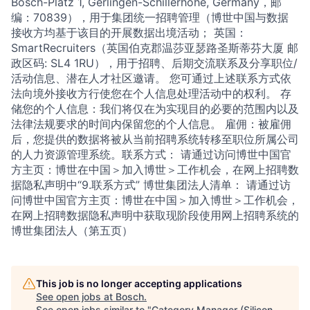
Bosch-Platz 1, Gerlingen-Schillerhohe, Germany，邮
编：70839），用于集团统一招聘管理（博世中国与数据
接收方均基于该目的开展数据出境活动； 英国：
SmartRecruiters（英国伯克郡温莎亚瑟路圣斯蒂芬大厦 邮
政区码: SL4 1RU），用于招聘、后期交流联系及分享职位/
活动信息、潜在人才社区邀请。 您可通过上述联系方式依
法向境外接收方行使您在个人信息处理活动中的权利。 存
储您的个人信息：我们将仅在为实现目的必要的范围内以及
法律法规要求的时间内保留您的个人信息。 雇佣：被雇佣
后，您提供的数据将被从当前招聘系统转移至职位所属公司
的人力资源管理系统。联系方式： 请通过访问博世中国官
方主页：博世在中国＞加入博世＞工作机会，在网上招聘数
据隐私声明中“9.联系方式” 博世集团法人清单： 请通过访
问博世中国官方主页：博世在中国＞加入博世＞工作机会，
在网上招聘数据隐私声明中获取现阶段使用网上招聘系统的
博世集团法人（第五页）
This job is no longer accepting applications
See open jobs at
Bosch
.
See open jobs similar to "
Category Manager (Silicon