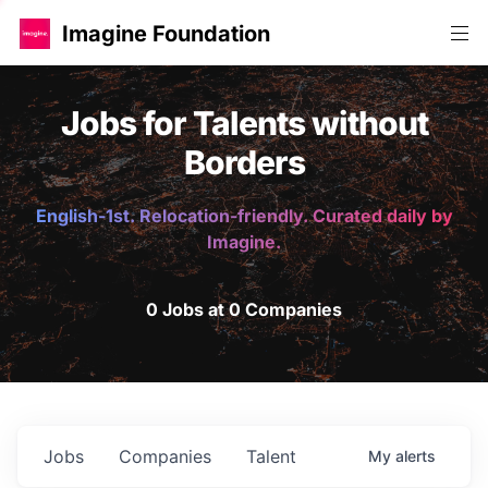
Imagine Foundation
Jobs for Talents without
Borders
English-1st. Relocation-friendly. Curated daily by
Imagine.
0 Jobs at 0 Companies
Jobs
Companies
Talent
My
alerts