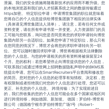
泄漏。我们的安全措施将随着新技术的应用而不断升级。您
的本地浏览器和我们的人才招募系统之间的数据传输通过
https加密。 特定职位申请：申请博世集团的职位就意味着
您将自己的个人信息提供给博世集团旗下相应的法律实体
（具体请见博世集团法人清单）。请注意，若有任何文件或
资料变更，请在所有申请书里一并变更。人力资源部门的员
工可能与您联系，询问您是否同意将您的求职申请转向博世
集团内部另一合适职位。如果您申请了特定职位，那么只有
在您同意的情况下，博世才会将您的求职申请转向另一职
位。 您可以随时撤回求职申请，博世将根据相关法律删除
您的个人信息。与您的申请相关的所有资料将被保留至24
个月。您的权利：若您希望停止向博世提供您的个人信息，
可联系我们或通过博世网上招聘数据隐私声明中的BKMS系
统提出申请。您可以在SmartRecruiters平台查阅和修改您
的简历。您对您的个人信息的处理享有知情权、决定权，您
有权限制或者拒绝我们对您的个人信息进行处理。您还可以
更正、补充您的个人信息。 跨境传输：为了实现前述目
的，我们所收集的您的个人信息可能会在多个国家或地区间
进行跨境转移，例如德国、新加坡。 德国：罗伯特-博世有
限公司（德国格宁根市罗伯特博世广场1号（Robert-