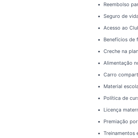
Reembolso par
Seguro de vida
Acesso ao Club
Benefícios de f
Creche na plant
Alimentação no 
Carro comparti
Material escola
Política de cur
Licença matern
Premiação por 
Treinamentos e