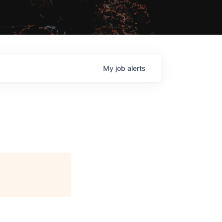
My
job
alerts