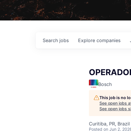
Search
jobs
Explore
companies
OPERADOR 
Bosch
This job is no 
See open jobs a
See open jobs si
Curitiba, PR, Brazil
Posted
on Jun 2, 202