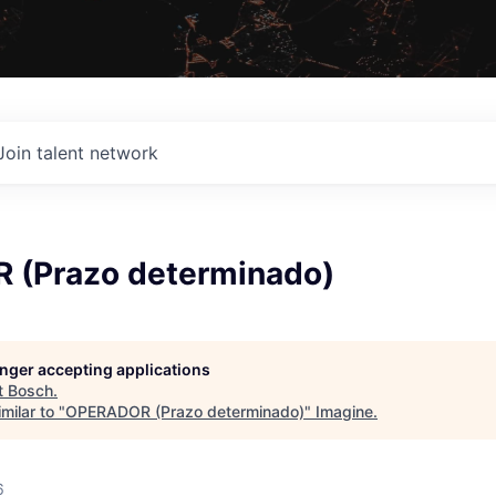
Join talent network
(Prazo determinado)
longer accepting applications
t
Bosch
.
milar to "
OPERADOR (Prazo determinado)
"
Imagine
.
6