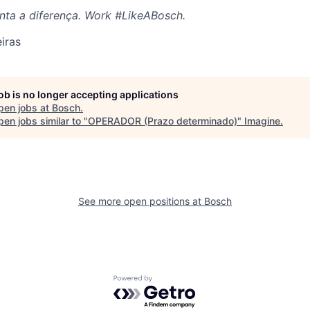
inta a diferença.
Work #LikeABosch.
iras
job is no longer accepting applications
pen jobs at
Bosch
.
en jobs similar to "
OPERADOR (Prazo determinado)
"
Imagine
.
See more open positions at
Bosch
Powered by Getro.com