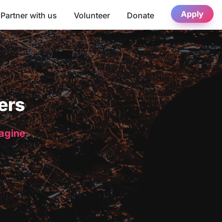
Apply
Partner with us
Volunteer
Donate
ers
magine.