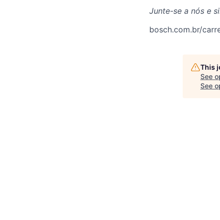
Junte-se a nós e s
bosch.com.br/carre
This 
See o
See op