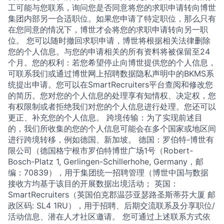
工可能与您联系，询问您是否同意将您的求职申请转向博世
集团内部另一合适职位。如果您申请了特定职位，那么只有
在您同意的情况下，博世才会将您的求职申请转向另一职
位。 您可以随时撤回求职申请，博世将根据相关法律删除
您的个人信息。与您的申请相关的所有资料将被保留至24
个月。您的权利：若您希望停止向博世提供您的个人信息，
可联系我们或通过博世网上招聘数据隐私声明中的BKMS系
统提出申请。您可以在SmartRecruiters平台查阅和修改您
的简历。您对您的个人信息的处理享有知情权、决定权，您
有权限制或者拒绝我们对您的个人信息进行处理。您还可以
更正、补充您的个人信息。 跨境传输：为了实现前述目
的，我们所收集的您的个人信息可能会在多个国家或地区间
进行跨境转移，例如德国、新加坡。 德国：罗伯特-博世有
限公司（德国格宁根市罗伯特博世广场1号（Robert-
Bosch-Platz 1, Gerlingen-Schillerhohe, Germany，邮
编：70839），用于集团统一招聘管理（博世中国与数据
接收方均基于该目的开展数据出境活动； 英国：
SmartRecruiters（英国伯克郡温莎亚瑟路圣斯蒂芬大厦 邮
政区码: SL4 1RU），用于招聘、后期交流联系及分享职位/
活动信息、潜在人才社区邀请。 您可通过上述联系方式依