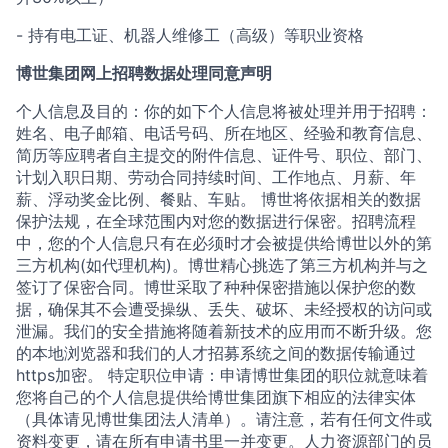
- 持有电工证、机器人维修工（高级）等职业资格
博世集团网上招聘数据处理同意声明
个人信息及目的：你的如下个人信息将被处理并用于招聘：
姓名、电子邮箱、电话号码、所在地区、经验和教育信息、
简历等应聘者自主提交的附件信息、证件号、职位、部门、
计划入职日期、劳动合同持续时间、工作地点、月薪、年
薪、浮动奖金比例、餐贴、车贴。 博世将依据相关的数据
保护法规，在全球范围内对您的数据进行保密。招聘流程
中，您的个人信息只有在必须时才会被提供给博世以外的第
三方机构(如代理机构)。博世精心挑选了第三方机构并与之
签订了保密合同。博世采取了种种保密措施以保护您的数
据，确保其不会遭受操纵、丢失、破坏、未经授权的访问或
泄漏。我们的安全措施将随着新技术的应用而不断升级。您
的本地浏览器和我们的人才招募系统之间的数据传输通过
https加密。 特定职位申请：申请博世集团的职位就意味着
您将自己的个人信息提供给博世集团旗下相应的法律实体
（具体请见博世集团法人清单）。请注意，若有任何文件或
资料变更，请在所有申请书里一并变更。人力资源部门的员