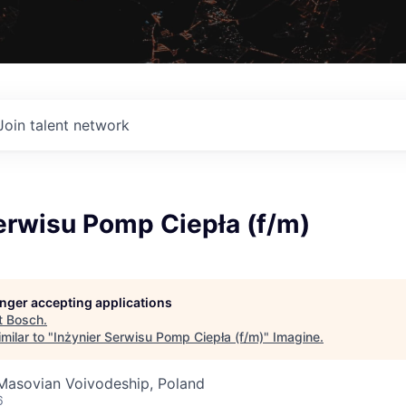
Join talent network
erwisu Pomp Ciepła (f/m)
longer accepting applications
t
Bosch
.
milar to "
Inżynier Serwisu Pomp Ciepła (f/m)
"
Imagine
.
 Masovian Voivodeship, Poland
6