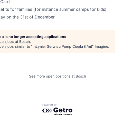
 Card
fits for families (for instance summer camps for kids)
ay on the 31st of December
job is no longer accepting applications
pen jobs at
Bosch
.
en jobs similar to "
Inżynier Serwisu Pomp Ciepła (f/m)
"
Imagine
.
See more open positions at
Bosch
Powered by Getro.com