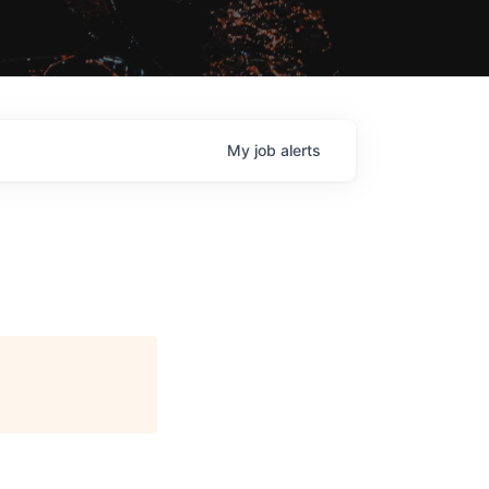
My
job
alerts