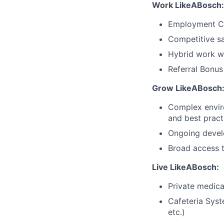
Work LikeABosch:
Employment C
Competitive sa
Hybrid work wi
Referral Bonu
Grow LikeABosch
Complex enviro
and best pract
Ongoing develo
Broad access t
Live LikeABosch:
Private medica
Cafeteria Syst
etc.)