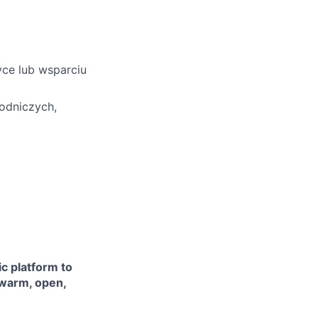
yce lub wsparciu
odniczych,
ic platform to
 warm, open,