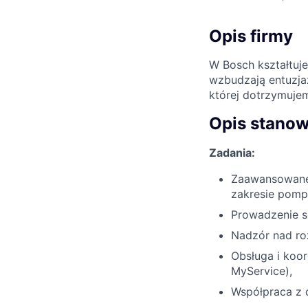
Opis firmy
W Bosch kształtuje
wzbudzają entuzja
której dotrzymujem
Opis stanow
Zadania:
Zaawansowane d
zakresie pomp 
Prowadzenie s
Nadzór nad roz
Obsługa i koor
MyService),
Współpraca z 