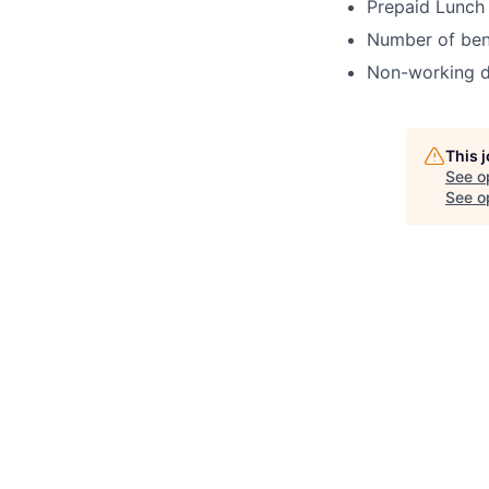
Prepaid Lunch
Number of bene
Non-working d
This 
See o
See op