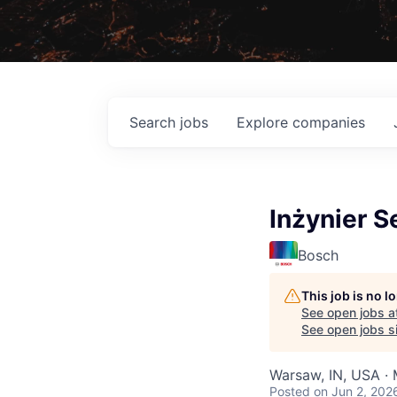
Search
jobs
Explore
companies
Inżynier S
Bosch
This job is no 
See open jobs a
See open jobs si
Warsaw, IN, USA ·
Posted
on Jun 2, 202