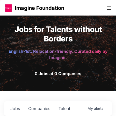
Imagine Foundation
Jobs for Talents without
Borders
English-1st. Relocation-friendly. Curated daily by
Imagine.
0 Jobs at 0 Companies
Jobs
Companies
Talent
My
alerts