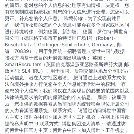
的简历。您对您的个人信息的处理享有知情权、决定权，您
有权限制或者拒绝我们对您的个人信息进行处理。您还可以
更正、补充您的个人信息。 跨境传输：为了实现前述目
的，我们所收集的您的个人信息可能会在多个国家或地区间
进行跨境转移，例如德国、新加坡。 德国：罗伯特-博世有
限公司（德国格宁根市罗伯特博世广场1号（Robert-
Bosch-Platz 1, Gerlingen-Schillerhohe, Germany，邮
编：70839），用于集团统一招聘管理（博世中国与数据
接收方均基于该目的开展数据出境活动； 英国：
SmartRecruiters（英国伯克郡温莎亚瑟路圣斯蒂芬大厦 邮
政区码: SL4 1RU），用于招聘、后期交流联系及分享职位/
活动信息、潜在人才社区邀请。 您可通过上述联系方式依
法向境外接收方行使您在个人信息处理活动中的权利。 存
储您的个人信息：我们将仅在为实现目的必要的范围内以及
法律法规要求的时间内保留您的个人信息。 雇佣：被雇佣
后，您提供的数据将被从当前招聘系统转移至职位所属公司
的人力资源管理系统。联系方式： 请通过访问博世中国官
方主页：博世在中国＞加入博世＞工作机会，在网上招聘数
据隐私声明中“9.联系方式” 博世集团法人清单： 请通过访
问博世中国官方主页：博世在中国＞加入博世＞工作机会，