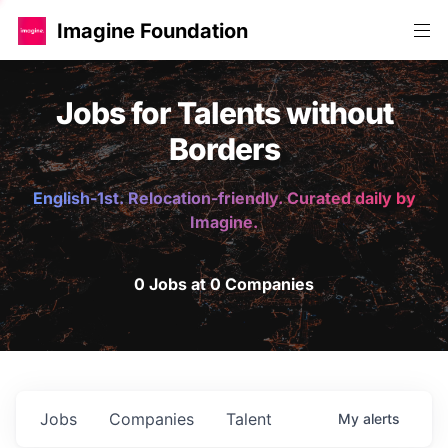
Imagine Foundation
Jobs for Talents without
Borders
English-1st. Relocation-friendly. Curated daily by
Imagine.
0 Jobs at 0 Companies
Jobs
Companies
Talent
My
alerts