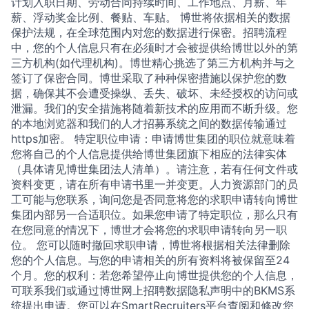
计划入职日期、劳动合同持续时间、工作地点、月薪、年
薪、浮动奖金比例、餐贴、车贴。 博世将依据相关的数据
保护法规，在全球范围内对您的数据进行保密。招聘流程
中，您的个人信息只有在必须时才会被提供给博世以外的第
三方机构(如代理机构)。博世精心挑选了第三方机构并与之
签订了保密合同。博世采取了种种保密措施以保护您的数
据，确保其不会遭受操纵、丢失、破坏、未经授权的访问或
泄漏。我们的安全措施将随着新技术的应用而不断升级。您
的本地浏览器和我们的人才招募系统之间的数据传输通过
https加密。 特定职位申请：申请博世集团的职位就意味着
您将自己的个人信息提供给博世集团旗下相应的法律实体
（具体请见博世集团法人清单）。请注意，若有任何文件或
资料变更，请在所有申请书里一并变更。人力资源部门的员
工可能与您联系，询问您是否同意将您的求职申请转向博世
集团内部另一合适职位。如果您申请了特定职位，那么只有
在您同意的情况下，博世才会将您的求职申请转向另一职
位。 您可以随时撤回求职申请，博世将根据相关法律删除
您的个人信息。与您的申请相关的所有资料将被保留至24
个月。您的权利：若您希望停止向博世提供您的个人信息，
可联系我们或通过博世网上招聘数据隐私声明中的BKMS系
统提出申请。您可以在SmartRecruiters平台查阅和修改您