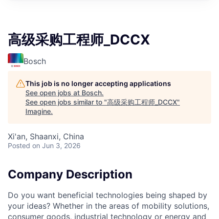
高级采购工程师_DCCX
Bosch
This job is no longer accepting applications
See open jobs at
Bosch
.
See open jobs similar to "
高级采购工程师_DCCX
"
Imagine
.
Xi'an, Shaanxi, China
Posted
on Jun 3, 2026
Company Description
Do you want beneficial technologies being shaped by
your ideas? Whether in the areas of mobility solutions,
consumer goods, industrial technology or energy and