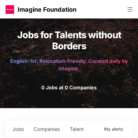
Imagine Foundation
Jobs for Talents without
Borders
English-1st. Relocation-friendly. Curated daily by
Imagine.
0 Jobs at 0 Companies
Jobs
Companies
Talent
My
alerts