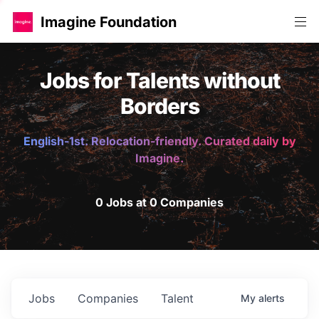
Imagine Foundation
Jobs for Talents without
Borders
English-1st. Relocation-friendly. Curated daily by
Imagine.
0 Jobs at 0 Companies
Jobs
Companies
Talent
My
alerts