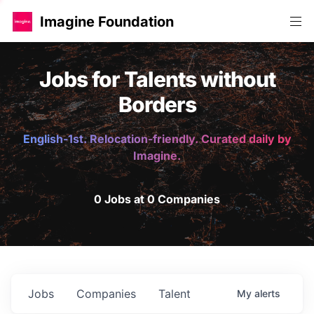
Imagine Foundation
Jobs for Talents without
Borders
English-1st. Relocation-friendly. Curated daily by
Imagine.
0 Jobs at 0 Companies
Jobs
Companies
Talent
My
alerts