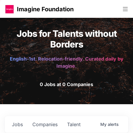
Imagine Foundation
Jobs for Talents without
Borders
English-1st. Relocation-friendly. Curated daily by
Imagine.
0 Jobs at 0 Companies
Jobs
Companies
Talent
My
alerts