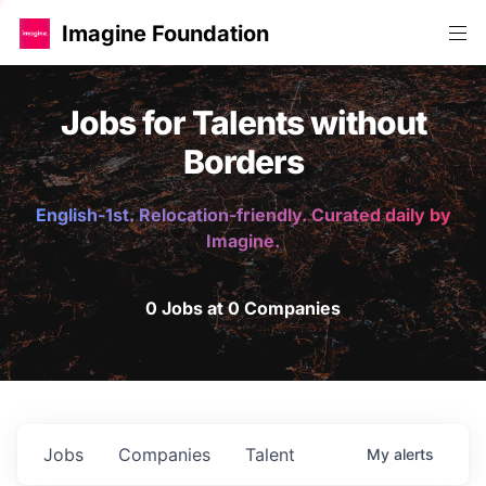
Imagine Foundation
Jobs for Talents without
Borders
English-1st. Relocation-friendly. Curated daily by
Imagine.
0 Jobs at 0 Companies
Jobs
Companies
Talent
My
alerts