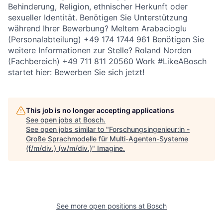
Behinderung, Religion, ethnischer Herkunft oder
sexueller Identität. Benötigen Sie Unterstützung
während Ihrer Bewerbung? Meltem Arabacioglu
(Personalabteilung) +49 174 1744 961 Benötigen Sie
weitere Informationen zur Stelle? Roland Norden
(Fachbereich) +49 711 811 20560 Work #LikeABosch
startet hier: Bewerben Sie sich jetzt!
This job is no longer accepting applications
See open jobs at
Bosch
.
See open jobs similar to "
Forschungsingenieur:in -
Große Sprachmodelle für Multi-Agenten-Systeme
(f/m/div.) (w/m/div.)
"
Imagine
.
See more open positions at
Bosch