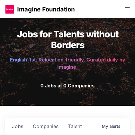
Imagine Foundation
Jobs for Talents without
Borders
English-1st. Relocation-friendly. Curated daily by
Imagine.
0 Jobs at 0 Companies
Jobs
Companies
Talent
My
alerts