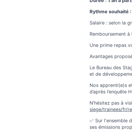
Durée : 1 an à par
Rythme souhaité :
Salaire : selon la 
Remboursement à h
Une prime repas vo
Avantages proposés
Le Bureau des Stag
et de développemen
Nos apprenti(e)s e
d’après l’enquête 
N’hésitez pas à vis
siege/trainees/fr/re
✅ Sur l'ensemble d
ses émissions prop