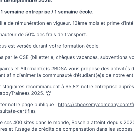
tir de septembre 2026.
 1 semaine entreprise / 1 semaine école.
grille de rémunération en vigueur. 13ème mois et prime d’int
auteur de 50% des frais de transport.
us est versée durant votre formation école.
 par le CSE (billetterie, chèques vacances, subventions v
iaires et Alternant(e)s #BDSA vous propose des activités de
t afin d’animer la communauté d’étudiant(e)s de notre entr
t stagiaires recommandent à 95,8% notre entreprise auprès
HappyTrainees 2025. 🏆
iter notre page publique :
https://choosemycompany.com/fr
sultats-certifies
e ses 400 sites dans le monde, Bosch a atteint depuis 2020 
res et l’usage de crédits de compensation dans les scopes 