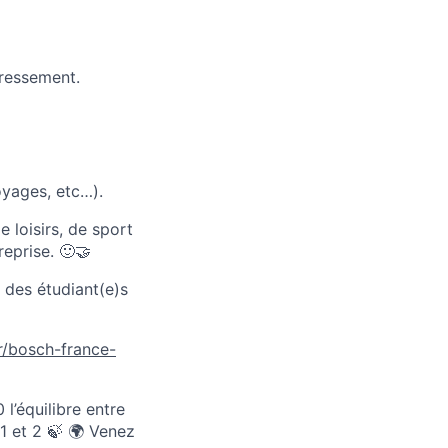
éressement.
oyages, etc…).
 loisirs, de sport
eprise. 🙂🤝
 des étudiant(e)s
/bosch-france-
l’équilibre entre
1 et 2 🍃 🌍 Venez