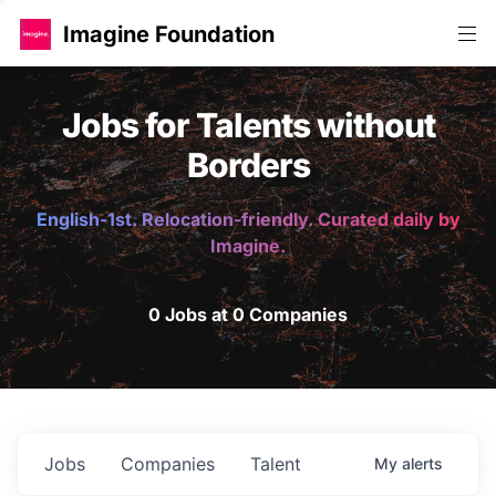
Imagine Foundation
Jobs for Talents without
Borders
English-1st. Relocation-friendly. Curated daily by
Imagine.
0 Jobs at 0 Companies
Jobs
Companies
Talent
My
alerts