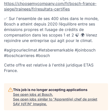
https://choosemycompany.com/fr/bosch-france-
siege/trainees/fr/resultats-certifies
✅ Sur l'ensemble de ses 400 sites dans le monde,
Bosch a atteint depuis 2020 l’équilibre entre ses
émissions propres et l’usage de crédits de
compensation dans les scopes 1 et 2 🍃 🌍 Venez
rejoindre une entreprise qui agit pour le climat.
#agirpourleclimat.#letsberemarkable #joinbosch
#boschcarrieres #bosch
Cette offre est relative à l'entité juridique ETAS
France.
This job is no longer accepting applications
See open jobs at
Bosch
.
See open jobs similar to "
Apprenti(e) chef de projet
SAV H/F/N
"
Imagine
.