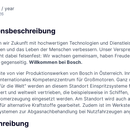
 / year
26
nsbeschreibung
n wir Zukunft mit hochwertigen Technologien und Dienstlei
en und das Leben der Menschen verbessern. Unser Verspre
ht dabei felsenfest: Wir wachsen gemeinsam, haben Freude 
s gegenseitig.
Willkommen bei Bosch.
ößte von vier Produktionswerken von Bosch in Österreich. In
n internationales Kompetenzzentrum für Großmotoren. Gan
 für die Welt" werden an diesem Standort Einspritzsysteme
iert und weltweit vertrieben, die beispielsweise in Schiffe
romerzeugung eingesetzt werden. Am Standort wird auch 
ür alternative Kraftstoffe gearbeitet. Zudem ist im Werkstei
ystemen zur Abgasnachbehandlung bei Nutzfahrzeugen ang
hreibung