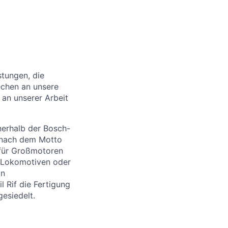
stungen, die
chen an unsere
an unserer Arbeit
nerhalb der Bosch-
z nach dem Motto
 für Großmotoren
n, Lokomotiven oder
an
l Rif die Fertigung
esiedelt.