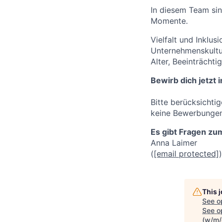
In diesem Team sin
Momente.
Vielfalt und Inklus
Unternehmenskultur
Alter, Beeinträchti
Bewirb dich jetzt 
Bitte berücksicht
keine Bewerbungen
Es gibt Fragen z
Anna Laimer
(
[email protected]
)
This 
See o
See op
(w/m/