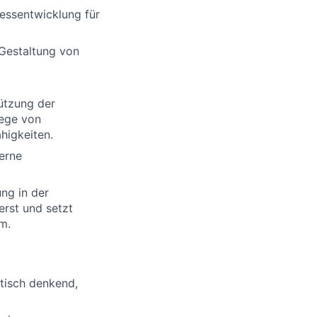
essentwicklung für
Gestaltung von
tützung der
lege von
higkeiten.
terne
ng in der
erst und setzt
m.
tisch denkend,