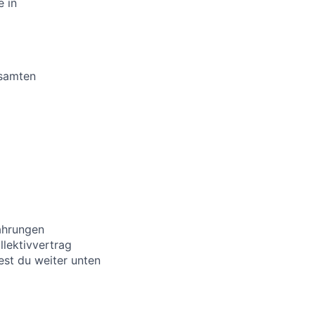
e in
esamten
fahrungen
llektivvertrag
dest du weiter unten