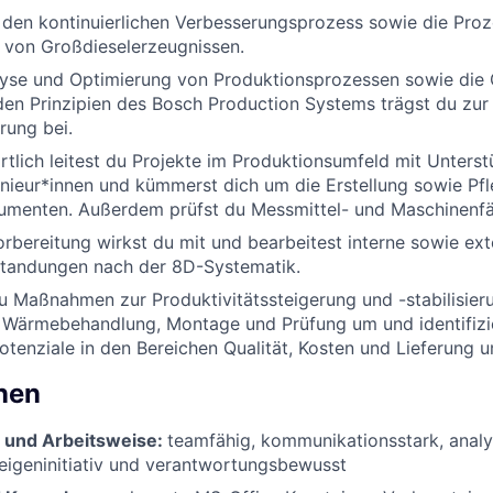
 den kontinuierlichen Verbesserungsprozess sowie die Proz
 von Großdieselerzeugnissen.
lyse und Optimierung von Produktionsprozessen sowie die 
en Prinzipien des Bosch Production Systems trägst du zur
rung bei.
tlich leitest du Projekte im Produktionsumfeld mit Unters
nieur*innen und kümmerst dich um die Erstellung sowie Pf
umenten. Außerdem prüfst du Messmittel- und Maschinenfä
orbereitung wirkst du mit und bearbeitest interne sowie ex
standungen nach der 8D-Systematik.
 Maßnahmen zur Produktivitätssteigerung und -stabilisieru
, Wärmebehandlung, Montage und Prüfung um und identifizi
tenziale in den Bereichen Qualität, Kosten und Lieferung u
onen
t und Arbeitsweise:
teamfähig, kommunikationsstark, analy
 eigeninitiativ und verantwortungsbewusst