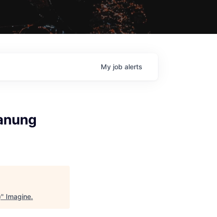
My
job
alerts
lanung
)
"
Imagine
.