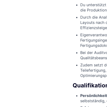
Du unterstützt
die Produktion
Durch die Ana
Layouts nach d
Effizienzsteige
Eigenverantwor
Fertigungsinge
Fertigungsdok
Bei der Auditv
Qualitätsbean
Zudem setzt du
Teilefertigung
Optimierungspo
Qualifikati
Persönlichkei
selbstständig,