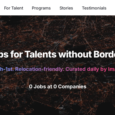
For Talent
Programs
Stories
Testimonials
bs for Talents without Bord
h-1st. Relocation-friendly. Curated daily by I
0 Jobs at 0 Companies