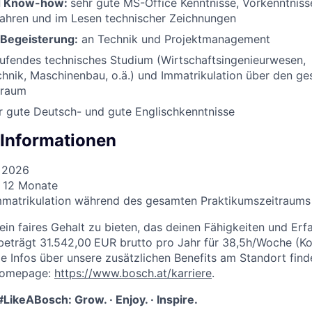
d Know-how:
sehr gute MS-Office Kenntnisse, Vorkenntniss
fahren und im Lesen technischer Zeichnungen
/ Begeisterung:
an Technik und Projektmanagement
aufendes technisches Studium (Wirtschaftsingenieurwesen,
hnik, Maschinenbau, o.ä.) und Immatrikulation über den g
traum
r gute Deutsch- und gute Englischkenntnisse
 Informationen
t 2026
s 12 Monate
Immatrikulation während des gesamten Praktikumszeitraums
 ein faires Gehalt zu bieten, das deinen Fähigkeiten und Er
 beträgt 31.542,00
EUR brutto pro Jahr für 38,5h/Woche (Ko
lle Infos über unsere zusätzlichen Benefits am Standort fin
 Homepage:
https://www.bosch.at/karriere
.
#LikeABosch: Grow. · Enjoy.
· Inspire.