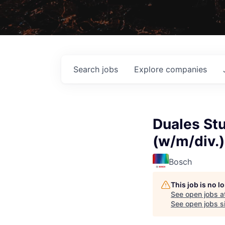
Search
jobs
Explore
companies
Duales St
(w/m/div.)
Bosch
This job is no 
See open jobs a
See open jobs si