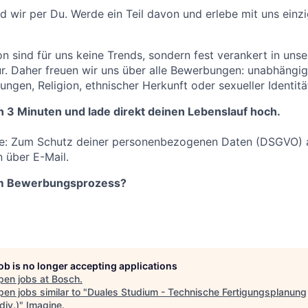
d wir per Du. Werde ein Teil davon und erlebe mit uns einz
ion sind für uns keine Trends, sondern fest verankert in unse
. Daher freuen wir uns über alle Bewerbungen: unabhängig
gungen, Religion, ethnischer Herkunft oder sexueller Identitä
in 3 Minuten und lade direkt deinen Lebenslauf hoch.
ige: Zum Schutz deiner personenbezogenen Daten (DSGVO) 
 über E-Mail.
um Bewerbungsprozess?
job is no longer accepting applications
pen jobs at
Bosch
.
en jobs similar to "
Duales Studium - Technische Fertigungsplanung
div.)
"
Imagine
.