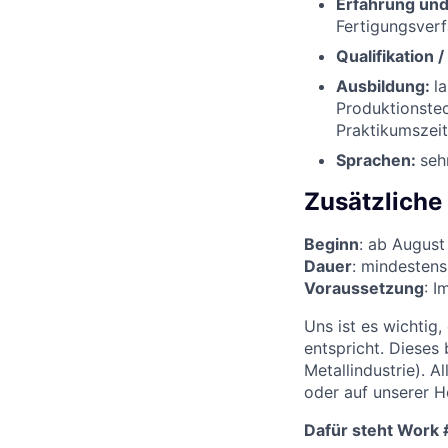
Erfahrung un
Fertigungsver
Qualifikation 
Ausbildung:
l
Produktionstec
Praktikumszei
Sprachen:
seh
Zusätzliche
Beginn
: ab Augus
Dauer
: mindesten
Voraussetzung
: 
Uns ist es wichtig,
entspricht. Dieses
Metallindustrie). A
oder auf unserer
Dafür steht Work 