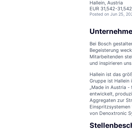
Hallein, Austria
EUR 31,542-31,542
Posted
on Jun 25, 20
Unternehme
Bei Bosch gestalte
Begeisterung weck
Mitarbeitenden ste
und inspirieren un
Hallein ist das gr
Gruppe ist Hallei
„Made in Austria -
entwickelt, produz
Aggregaten zur St
Einspritzsystemen f
von Denoxtronic S
Stellenbesc