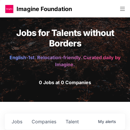
Imagine Foundation
Jobs for Talents without
Borders
English-1st. Relocation-friendly. Curated daily by
Imagine.
0 Jobs at 0 Companies
Jobs
Companies
Talent
My
alerts