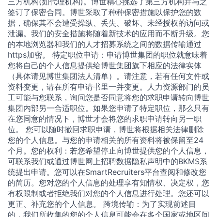
三方机构(如代理机构)。博世精心挑选了第三方机构并与之
签订了保密合同。博世采取了种种保密措施以保护您的数
据，确保其不会遭受操纵、丢失、破坏、未经授权的访问或
泄漏。我们的安全措施将随着新技术的应用而不断升级。您
的本地浏览器和我们的人才招募系统之间的数据传输通过
https加密。 特定职位申请：申请博世集团的职位就意味着
您将自己的个人信息提供给博世集团旗下相应的法律实体
（具体请见博世集团法人清单）。请注意，若有任何文件或
资料变更，请在所有申请书里一并变更。人力资源部门的员
工可能与您联系，询问您是否同意将您的求职申请转向博世
集团内部另一合适职位。如果您申请了特定职位，那么只有
在您同意的情况下，博世才会将您的求职申请转向另一职
位。 您可以随时撤回求职申请，博世将根据相关法律删除
您的个人信息。与您的申请相关的所有资料将被保留至24
个月。您的权利：若您希望停止向博世提供您的个人信息，
可联系我们或通过博世网上招聘数据隐私声明中的BKMS系
统提出申请。您可以在SmartRecruiters平台查阅和修改您
的简历。您对您的个人信息的处理享有知情权、决定权，您
有权限制或者拒绝我们对您的个人信息进行处理。您还可以
更正、补充您的个人信息。 跨境传输：为了实现前述目
的，我们所收集的您的个人信息可能会在多个国家或地区间