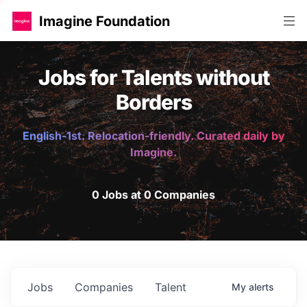
Imagine Foundation
Jobs for Talents without
Borders
English-1st. Relocation-friendly. Curated daily by
Imagine.
0 Jobs at 0 Companies
Jobs
Companies
Talent
My
alerts