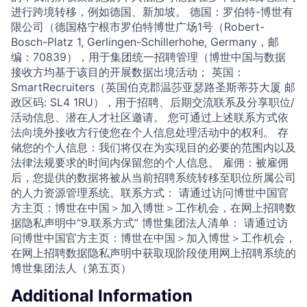
进行跨境转移，例如德国、新加坡。 德国：罗伯特-博世有
限公司（德国格宁根市罗伯特博世广场1号（Robert-
Bosch-Platz 1, Gerlingen-Schillerhohe, Germany，邮
编：70839），用于集团统一招聘管理（博世中国与数据
接收方均基于该目的开展数据出境活动； 英国：
SmartRecruiters（英国伯克郡温莎亚瑟路圣斯蒂芬大厦 邮
政区码: SL4 1RU），用于招聘、后期交流联系及分享职位/
活动信息、潜在人才社区邀请。 您可通过上述联系方式依
法向境外接收方行使您在个人信息处理活动中的权利。 存
储您的个人信息：我们将仅在为实现目的必要的范围内以及
法律法规要求的时间内保留您的个人信息。 雇佣：被雇佣
后，您提供的数据将被从当前招聘系统转移至职位所属公司
的人力资源管理系统。联系方式： 请通过访问博世中国官
方主页：博世在中国＞加入博世＞工作机会，在网上招聘数
据隐私声明中“9.联系方式” 博世集团法人清单： 请通过访
问博世中国官方主页：博世在中国＞加入博世＞工作机会，
在网上招聘数据隐私声明中获取现阶段使用网上招聘系统的
博世集团法人（第五页）
Additional Information