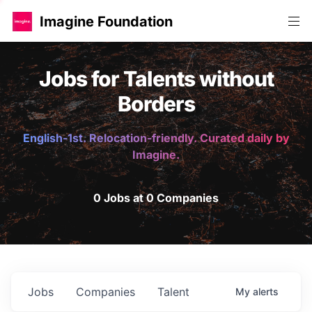
Imagine Foundation
Jobs for Talents without
Borders
English-1st. Relocation-friendly. Curated daily by
Imagine.
0 Jobs at 0 Companies
Jobs
Companies
Talent
My
alerts