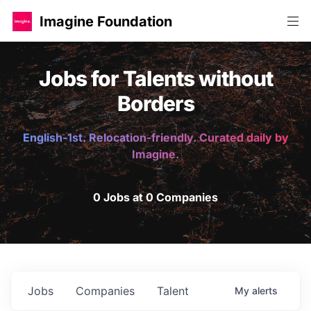
Imagine Foundation
Jobs for Talents without
Borders
English-1st. Relocation-friendly. Curated daily by
Imagine.
0 Jobs at 0 Companies
Jobs
Companies
Talent
My
alerts