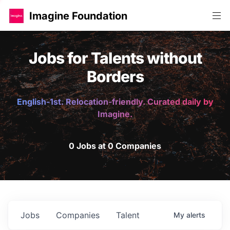
Imagine Foundation
Jobs for Talents without
Borders
English-1st. Relocation-friendly. Curated daily by
Imagine.
0 Jobs at 0 Companies
Jobs
Companies
Talent
My
alerts