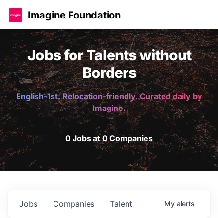
Imagine Foundation
Jobs for Talents without
Borders
English-1st. Relocation-friendly. Curated daily by
Imagine.
0 Jobs at 0 Companies
Jobs
Companies
Talent
My
alerts