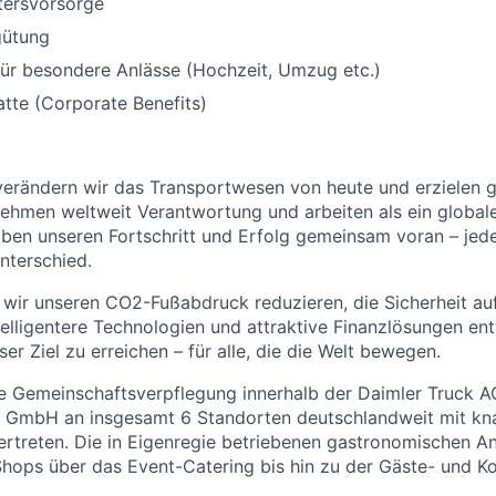
ltersvorsorge
gütung
ür besondere Anlässe (Hochzeit, Umzug etc.)
atte (Corporate Benefits)
 verändern wir das Transportwesen von heute und erzielen
nehmen weltweit Verantwortung und arbeiten als ein globa
ben unseren Fortschritt und Erfolg gemeinsam voran – jede
nterschied.
ir unseren CO2-Fußabdruck reduzieren, die Sicherheit auf
elligentere Technologien und attraktive Finanzlösungen entw
ser Ziel zu erreichen – für alle, die die Welt bewegen.
e Gemeinschaftsverpflegung innerhalb der Daimler Truck AG
 GmbH an insgesamt 6 Standorten deutschlandweit mit k
vertreten. Die in Eigenregie betriebenen gastronomischen A
hops über das Event-Catering bis hin zu der Gäste- und K