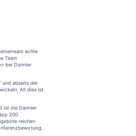
 gemeinsam echte
les Team
:r bei Daimler
 und abseits der
ickeln. All dies ist
 ist die Daimler
napp 200
ngebote reichen
onferenzbewirtung.