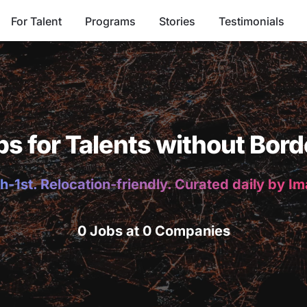
For Talent
Programs
Stories
Testimonials
bs for Talents without Bord
h-1st. Relocation-friendly. Curated daily by I
0 Jobs at 0 Companies