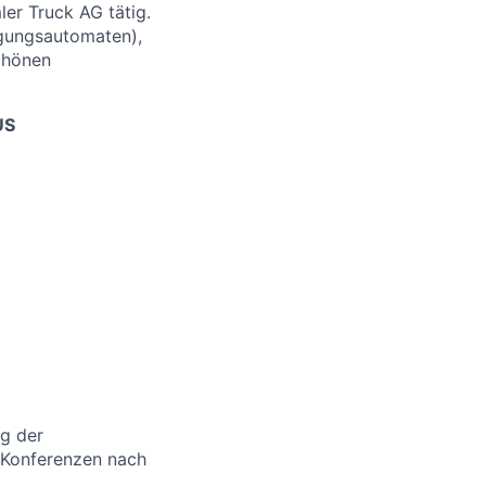
ler Truck AG tätig.
egungsautomaten),
schönen
US
g der
r Konferenzen nach