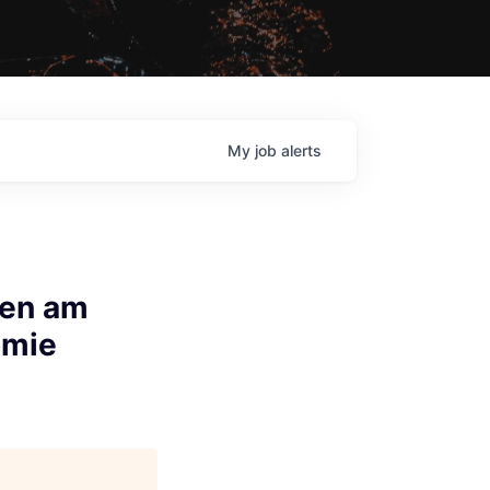
My
job
alerts
ten am
omie