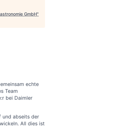
 Gastronomie GmbH
"
 gemeinsam echte
les Team
:r bei Daimler
 und abseits der
ickeln. All dies ist