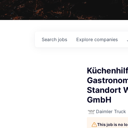
Search
jobs
Explore
companies
Küchenhil
Gastronom
Standort 
GmbH
Daimler Truck
This job is no 