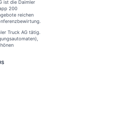
 ist die Daimler
napp 200
ngebote reichen
onferenzbewirtung.
ler Truck AG tätig.
egungsautomaten),
schönen
US