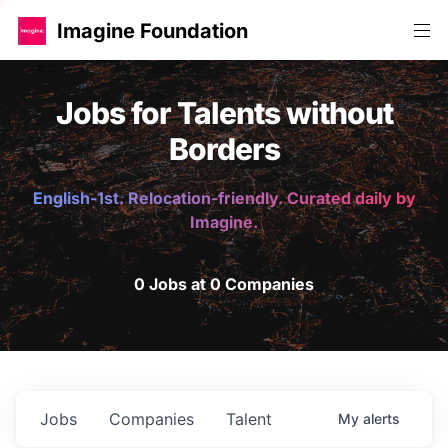
Imagine Foundation
Jobs for Talents without
Borders
English-1st. Relocation-friendly. Curated daily by
Imagine.
0 Jobs at 0 Companies
Jobs
Companies
Talent
My
alerts