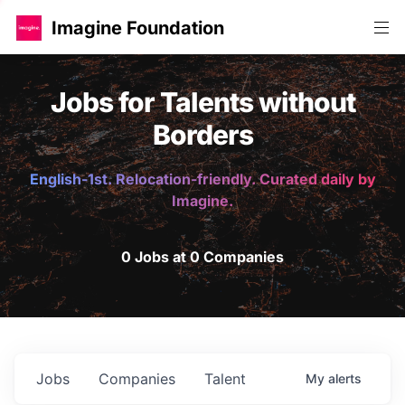
Imagine Foundation
Jobs for Talents without
Borders
English-1st. Relocation-friendly. Curated daily by
Imagine.
0 Jobs at 0 Companies
Jobs
Companies
Talent
My
alerts