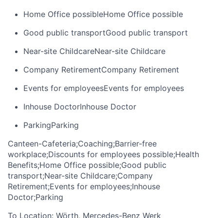
Home Office possible
Home Office possible
Good public transport
Good public transport
Near-site Childcare
Near-site Childcare
Company Retirement
Company Retirement
Events for employees
Events for employees
Inhouse Doctor
Inhouse Doctor
Parking
Parking
Canteen-Cafeteria;Coaching;Barrier-free
workplace;Discounts for employees possible;Health
Benefits;Home Office possible;Good public
transport;Near-site Childcare;Company
Retirement;Events for employees;Inhouse
Doctor;Parking
To Location:
Wörth, Mercedes-Benz Werk