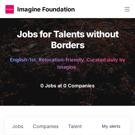
Imagine Foundation
Jobs for Talents without
Borders
English-1st. Relocation-friendly. Curated daily by
Imagine.
0 Jobs at 0 Companies
Jobs
Companies
Talent
My
alerts