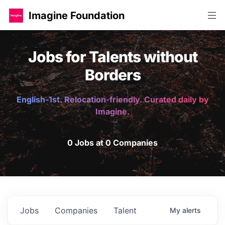
Imagine Foundation
Jobs for Talents without
Borders
English-1st. Relocation-friendly. Curated daily by
Imagine.
0 Jobs at 0 Companies
Jobs
Companies
Talent
My
alerts