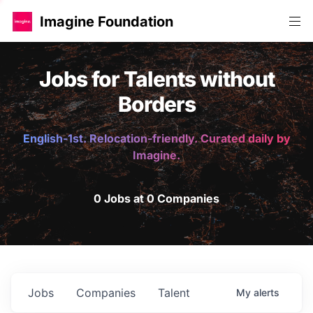
Imagine Foundation
Jobs for Talents without
Borders
English-1st. Relocation-friendly. Curated daily by
Imagine.
0 Jobs at 0 Companies
Jobs
Companies
Talent
My
alerts