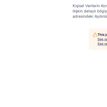
Kişisel Verilerin K
ilişkin detaylı bilg
adresindeki Aydınla
This 
See o
See op