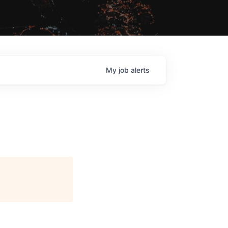
My
job
alerts