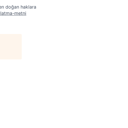
den doğan haklara
nlatma-metni