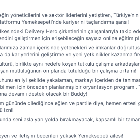
eğin yöneticilerini ve sektör liderlerini yetiştiren, Türkiye’ni
platformu Yemeksepeti’nde kariyerini taçlandırma şansı!
kesindeki Delivery Hero şirketlerinin çalışanlarıyla takip ed
 kendini geliştirmen için erişebileceğin sayısız online eğitim 
nlarımıza zaman içerisinde yetenekleri ve imkanlar doğrultus
da kariyerlerini geliştirme ve yeni yetkinlikler kazanma fır
ltürü, birlikte aynı hedefe koşan tutkulu çalışma arkadaşlar
alışan mutluluğunun ön planda tutulduğu bir çalışma ortamı!
hunu en iyi şekilde yakalaman, markayı içeriden de tanıma
bilmen için önceden planlanmış bir oryantasyon programı. Ta
sana devamlı destek olacak bir Buddy!
 gününde dilediğince eğlen ve partile diye, hemen ertesi 
 izni!
ğunda seni asla yarı yolda bırakmayacak, kapsamlı bir tamam
en ve iletişim becerileri yüksek Yemeksepeti ailesi!