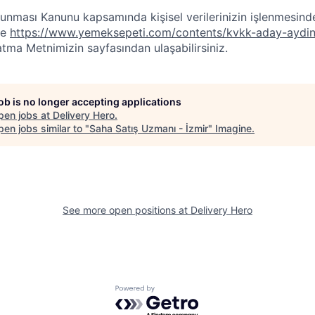
orunması Kanunu kapsamında kişisel verilerinizin işlenmesin
iye
https://www.yemeksepeti.com/contents/kvkk-aday-aydi
tma Metnimizin sayfasından ulaşabilirsiniz.
job is no longer accepting applications
pen jobs at
Delivery Hero
.
en jobs similar to "
Saha Satış Uzmanı - İzmir
"
Imagine
.
See more open positions at
Delivery Hero
Powered by Getro.com