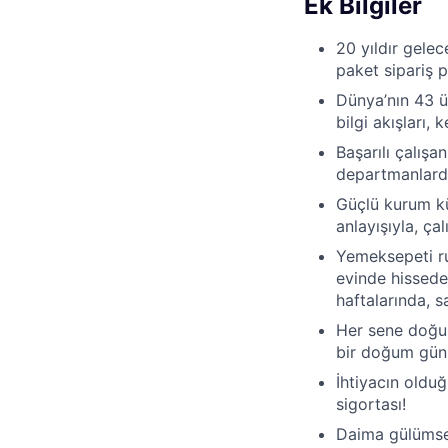
Ek Bilgiler
20 yıldır gelec
paket sipariş 
Dünya’nın 43 ül
bilgi akışları,
Başarılı çalışa
departmanlarda 
Güçlü kurum kü
anlayışıyla, ç
Yemeksepeti ru
evinde hissede
haftalarında, 
Her sene doğum
bir doğum günü
İhtiyacın oldu
sigortası!
Daima gülümsey