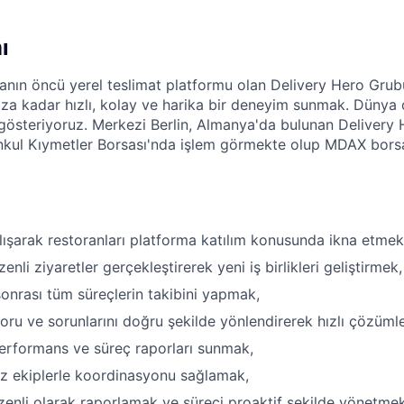
ı
nın öncü yerel teslimat platformu olan Delivery Hero Grubu
a kadar hızlı, kolay ve harika bir deneyim sunmak. Dünya 
 gösteriyoruz. Merkezi Berlin, Almanya'da bulunan Delivery
kul Kıymetler Borsası'nda işlem görmekte olup MDAX borsa
lışarak restoranları platforma katılım konusunda ikna etmek
enli ziyaretler gerçekleştirerek yeni iş birlikleri geliştirmek,
sonrası tüm süreçlerin takibini yapmak,
soru ve sorunlarını doğru şekilde yönlendirerek hızlı çözüml
erformans ve süreç raporları sunmak,
z ekiplerle koordinasyonu sağlamak,
düzenli olarak raporlamak ve süreci proaktif şekilde yönetmek