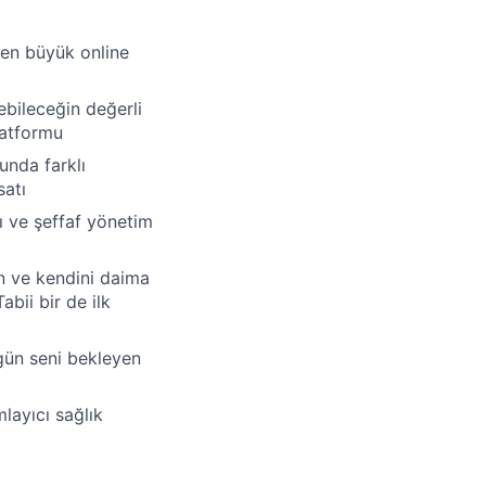
n en büyük online
ebileceğin değerli
platformu
unda farklı
satı
ı ve şeffaf yönetim
n ve kendini daima
bii bir de ilk
gün seni bekleyen
layıcı sağlık