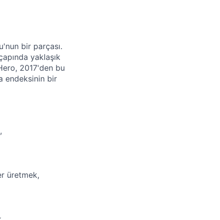
'nun bir parçası.
çapında yaklaşık
 Hero, 2017'den bu
 endeksinin bir
,
er üretmek,
,