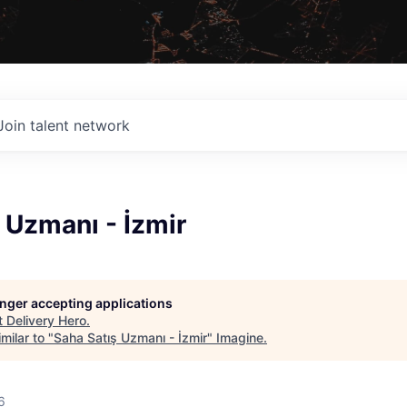
Join talent network
 Uzmanı - İzmir
longer accepting applications
t
Delivery Hero
.
milar to "
Saha Satış Uzmanı - İzmir
"
Imagine
.
6