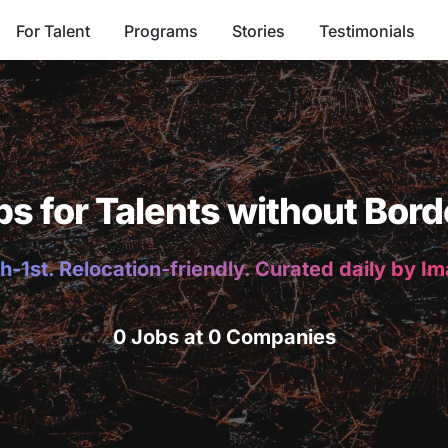
For Talent
Programs
Stories
Testimonials
bs for Talents without Bord
h-1st. Relocation-friendly. Curated daily by I
0 Jobs at 0 Companies