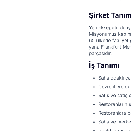
Şirket Tanım
Yemeksepeti, dünya
Misyonumuz kapınız
65 ülkede faaliyet
yana Frankfurt Men
parçasıdır.
İş Tanımı
Saha odaklı ça
Çevre illere düz
Satış ve satış 
Restoranların 
Restoranlara p
Saha ve merke
İş çıktılarını 