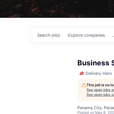
Search
jobs
Explore
companies
Business S
Delivery Hero
This job is no 
See open jobs a
See open jobs si
Panama City, Pan
Posted
on May 8, 20