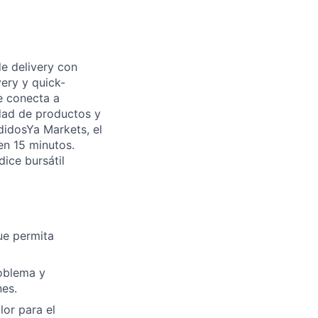
e delivery con
ery y quick-
e conecta a
dad de productos y
didosYa Markets, el
en 15 minutos.
ice bursátil
ue permita
roblema y
es.
lor para el