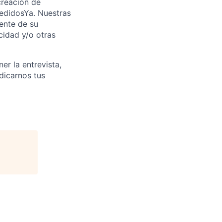
creación de
PedidosYa. Nuestras
ente de su
cidad y/o otras
er la entrevista,
ndicarnos tus