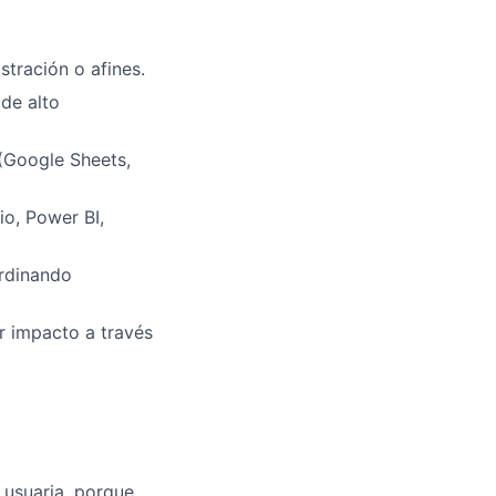
stración o afines.
 de alto
(Google Sheets,
io, Power BI,
ordinando
r impacto a través
 usuaria, porque