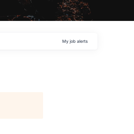
My
job
alerts