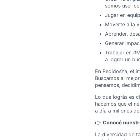
somos user cen
Jugar en equip
Moverte a la v
Aprender, desar
Generar impact
Trabajar en #M
a lograr un bue
En PedidosYa, el i
Buscamos al mejor 
pensamos, decidim
Lo que lográs es c
hacemos que el neg
a día a millones d
👉
Conocé nuestr
La diversidad de t