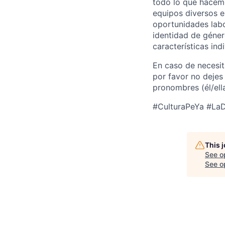
todo lo que hacem
equipos diversos e
oportunidades labo
identidad de género
características ind
En caso de necesita
por favor no dejes 
pronombres (él/ella
#CulturaPeYa #LaD
This 
See o
See op