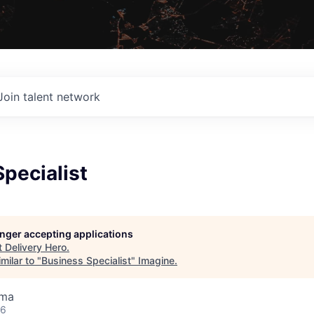
Join talent network
pecialist
longer accepting applications
t
Delivery Hero
.
milar to "
Business Specialist
"
Imagine
.
ama
26