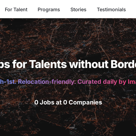
For Talent
Programs
Stories
Testimonials
bs for Talents without Bord
h-1st. Relocation-friendly. Curated daily by I
0 Jobs at 0 Companies