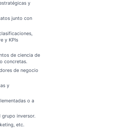
estratégicas y
datos junto con
lasificaciones,
ve y KPIs
entos de ciencia de
o concretas.
cadores de negocio
vas y
mplementadas o a
 grupo inversor.
keting, etc.