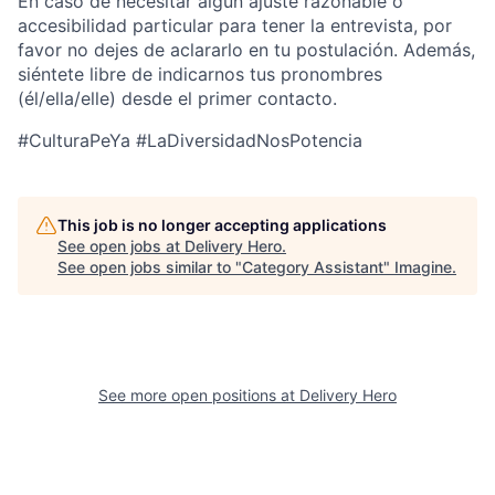
En caso de necesitar algún ajuste razonable o
accesibilidad particular para tener la entrevista, por
favor no dejes de aclararlo en tu postulación. Además,
siéntete libre de indicarnos tus pronombres
(él/ella/elle) desde el primer contacto.
#CulturaPeYa #LaDiversidadNosPotencia
This job is no longer accepting applications
See open jobs at
Delivery Hero
.
See open jobs similar to "
Category Assistant
"
Imagine
.
See more open positions at
Delivery Hero