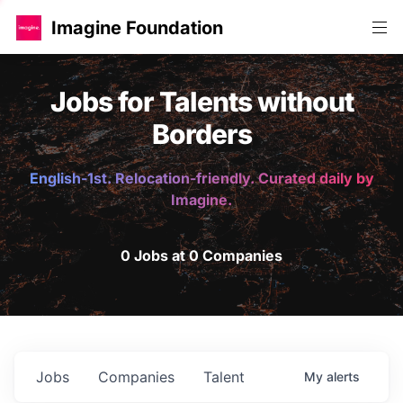
Imagine Foundation
Jobs for Talents without
Borders
English-1st. Relocation-friendly. Curated daily by
Imagine.
0 Jobs at 0 Companies
Jobs
Companies
Talent
My
alerts