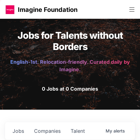
Imagine Foundation
Jobs for Talents without
Borders
English-1st. Relocation-friendly. Curated daily by
Imagine.
0 Jobs at 0 Companies
Jobs
Companies
Talent
My
alerts