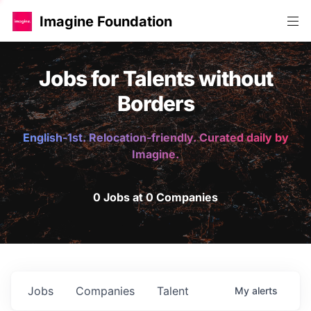
Imagine Foundation
Jobs for Talents without
Borders
English-1st. Relocation-friendly. Curated daily by
Imagine.
0 Jobs at 0 Companies
Jobs
Companies
Talent
My
alerts