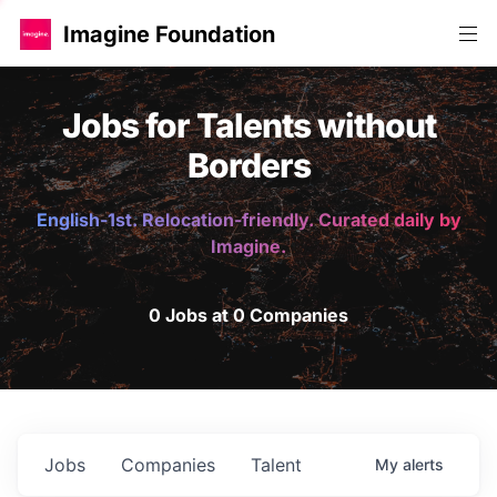
Imagine Foundation
Jobs for Talents without
Borders
English-1st. Relocation-friendly. Curated daily by
Imagine.
0 Jobs at 0 Companies
Jobs
Companies
Talent
My
alerts