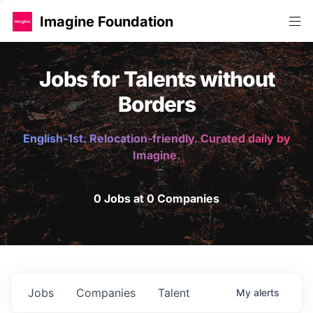
Imagine Foundation
Jobs for Talents without
Borders
English-1st. Relocation-friendly. Curated daily by
Imagine.
0 Jobs at 0 Companies
Jobs
Companies
Talent
My
alerts