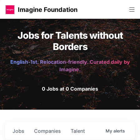
Imagine Foundation
Jobs for Talents without
Borders
English-1st. Relocation-friendly. Curated daily by
Imagine.
0 Jobs at 0 Companies
Jobs
Companies
Talent
My
alerts