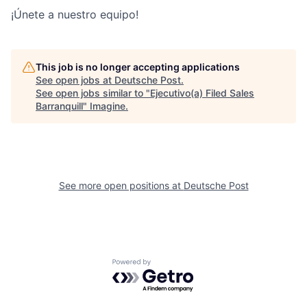
¡Únete a nuestro equipo!
This job is no longer accepting applications
See open jobs at
Deutsche Post
.
See open jobs similar to "
Ejecutivo(a) Filed Sales
Barranquill
"
Imagine
.
See more open positions at
Deutsche Post
Powered by Getro.com