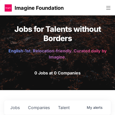
Imagine Foundation
Jobs for Talents without
Borders
English-1st. Relocation-friendly. Curated daily by
Imagine.
0 Jobs at 0 Companies
Jobs
Companies
Talent
My
alerts