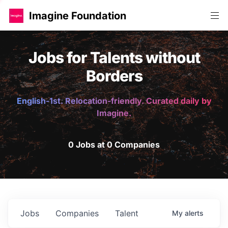
Imagine Foundation
Jobs for Talents without
Borders
English-1st. Relocation-friendly. Curated daily by
Imagine.
0 Jobs at 0 Companies
Jobs
Companies
Talent
My
alerts