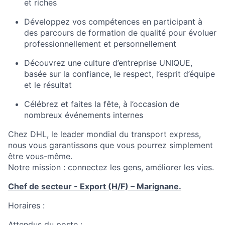
et riches
Développez
vos
compétences
en
participant à
des
parcours
de formation
de
qualité
pour
évoluer
professionnellement
et
personnellement
Découvrez
une
culture
d’entreprise
UNIQUE
,
basée
sur la
confiance
, le respect,
l’esprit
d’équipe
et le
résultat
Célébrez
et
faites
la fête
, à
l’occasion
de
nombreux
événements
internes
Chez DHL, le leader
mondial
du transport express,
nous vous
garantissons
que
vous
pourrez
simplement
être
vous-
même
.
Notre mission :
connectez
les gens,
améliorer
les vies.
Chef de secteur - Export (H/F) – Marignane.
Horaires
:
Attendus
du poste :