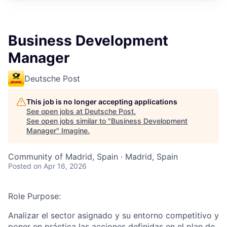
Business Development
Manager
Deutsche Post
This job is no longer accepting applications
See open jobs at
Deutsche Post
.
See open jobs similar to "
Business Development
Manager
"
Imagine
.
Community of Madrid, Spain · Madrid, Spain
Posted
on Apr 16, 2026
Role
Purpose
:
Analizar el sector asignado y su entorno competitivo y
poner en práctica las acciones definidas en el plan de