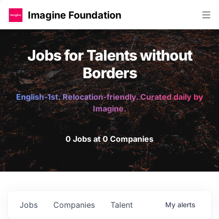
Imagine Foundation
Jobs for Talents without
Borders
English-1st. Relocation-friendly. Curated daily by
Imagine.
0 Jobs at 0 Companies
Jobs
Companies
Talent
My
alerts